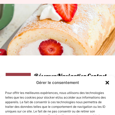
Réserver
Navigation
Contact
votre
Agenda
15
Gérer le consentement
cours
Avenue
Cours
Pour offrir les meilleures expériences, nous utilisons des technologies
Victor
L'agenda
telles que les cookies pour stocker et/ou accéder aux informations des
Pâtisseries
Hugo,
appareils. Le fait de consentir à ces technologies nous permettra de
Lavaur
traiter des données telles que le comportement de navigation ou les ID
Cartes
Les
uniques sur ce site. Le fait de ne pas consentir ou de retirer son
cours
cadeaux
info@atelierpatisser