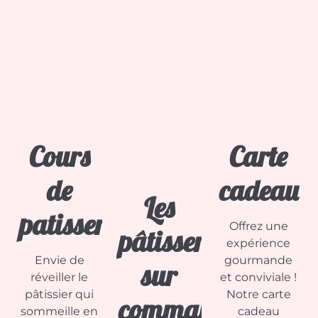
Cours
Carte
de
cadeau
Les
patisserie
Offrez une
pâtisseries
expérience
Envie de
gourmande
sur
réveiller le
et conviviale !
pâtissier qui
Notre carte
commande
sommeille en
cadeau