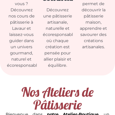
vous ?
permet de
Découvrez
Découvrez
découvrir la
nos cours de
une pâtisserie
pâtisserie
pâtisserie à
artisanale,
maison,
Lavaur et
naturelle et
apprendre et
laissez-vous
écoresponsable,
savourer des
guider dans
où chaque
créations
un univers
création est
artisanales.
gourmand,
pensée pour
naturel et
allier plaisir et
écoresponsable.
équilibre.
Nos Ateliers de
Pâtisserie
Bienvenue dans
notre Atelier-Boutique
, un