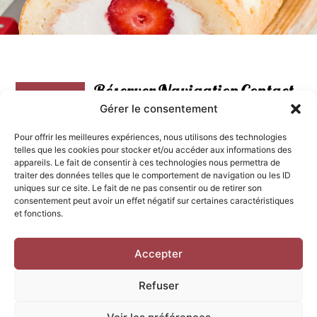
Réserver
Navigation
Contact
votre
Agenda
15
Gérer le consentement
cours
Avenue
Cours
Pour offrir les meilleures expériences, nous utilisons des technologies
Victor
L'agenda
telles que les cookies pour stocker et/ou accéder aux informations des
Pâtisseries
Hugo,
appareils. Le fait de consentir à ces technologies nous permettra de
Lavaur
traiter des données telles que le comportement de navigation ou les ID
Cartes
Les
uniques sur ce site. Le fait de ne pas consentir ou de retirer son
cours
cadeaux
info@atelierpatisser
consentement peut avoir un effet négatif sur certaines caractéristiques
et fonctions.
FAQ
Nous
contacter
Contact
Accepter
Refuser
Mentions Légales
CGV
Cookies
Confidentialités
© AtelierPatisserie 2026