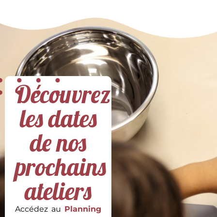
Découvrez
les dates
de nos
prochains
ateliers
Accédez au
Planning